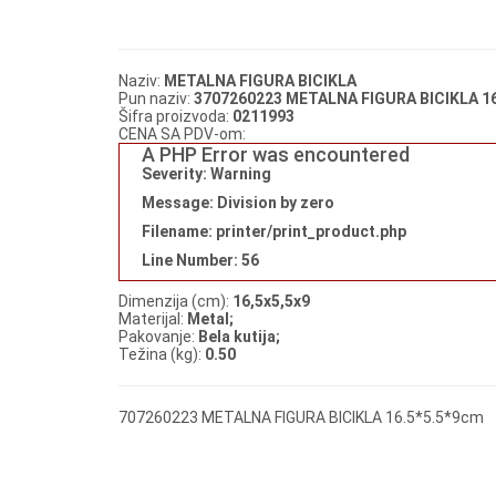
Naziv:
METALNA FIGURA BICIKLA
Pun naziv:
3707260223 METALNA FIGURA BICIKLA 16
Šifra proizvoda:
0211993
CENA SA PDV-om:
A PHP Error was encountered
Severity: Warning
Message: Division by zero
Filename: printer/print_product.php
Line Number: 56
Dimenzija (cm):
16,5x5,5x9
Materijal:
Metal;
Pakovanje:
Bela kutija;
Težina (kg):
0.50
707260223 METALNA FIGURA BICIKLA 16.5*5.5*9cm