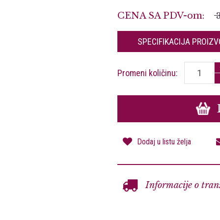
CENA SA PDV-om:
SPECIFIKACIJA
PROIZV
Promeni količinu:
Dodaj u listu želja
Informacije o tran