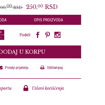
00
250,
00
RSD
300,
RSD
ODA
OPIS
PROIZVODA
+
Podeli:
-
DODAJ U KORPU
Pošalji prijatelju
Odštampaj
sportu
Uslovi korišćenja