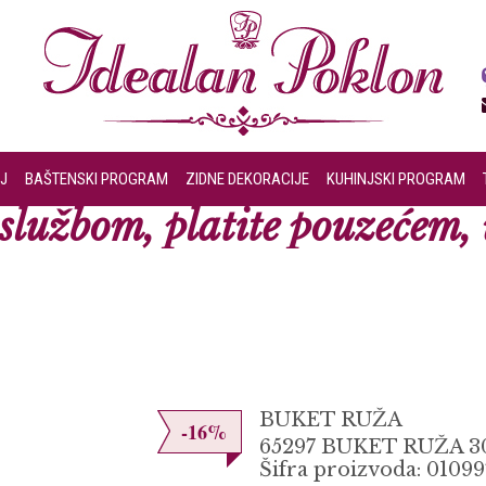
J
BAŠTENSKI PROGRAM
ZIDNE DEKORACIJE
KUHINJSKI PROGRAM
lužbom, platite pouzećem, u
BUKET RUŽA
-16%
65297 BUKET RUŽA 
Šifra proizvoda: 01099