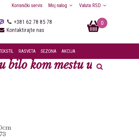
Korisnički servis
Moj nalog
Valuta
RSD
+381 62 78 85 78
0
Kontaktirajte nas
TEKSTIL
RASVETA
SEZONA
AKCIJA
 bilo kom mestu u Srbiji.
30cm
73