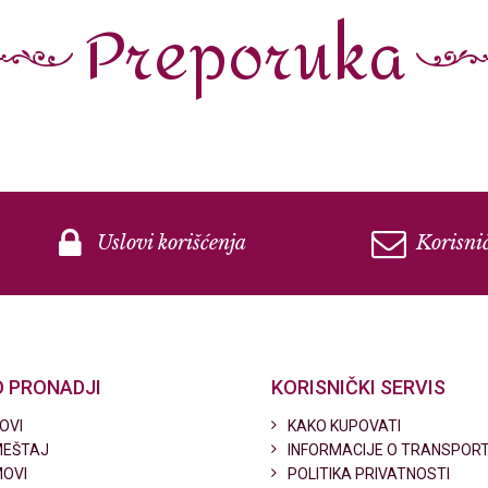
Preporuka
Uslovi korišćenja
Korisnič
 PRONADJI
KORISNIČKI SERVIS
OVI
KAKO KUPOVATI
EŠTAJ
INFORMACIJE O TRANSPOR
OVI
POLITIKA PRIVATNOSTI