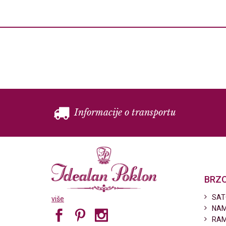
Informacije o transportu
BRZO
SAT
više
NAM
RAM