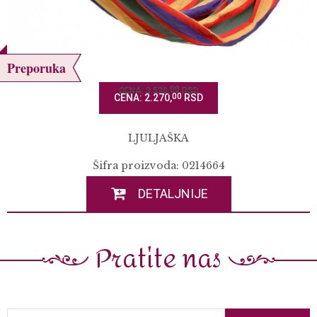
Preporuka
00
CENA: 3.530,
RSD
00
CENA: 2.270,
RSD
LJULJAŠKA
Šifra proizvoda: 0214664
DETALJNIJE
Pratite nas