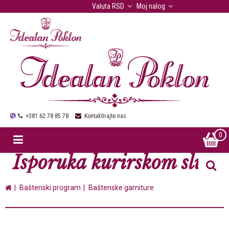
Valuta
RSD
Moj nalog
Korisnički servis
+381 62 78 85 78
Kontaktirajte nas
0
Isporuka kurirskom službo
Baštenski program
Baštenske garniture