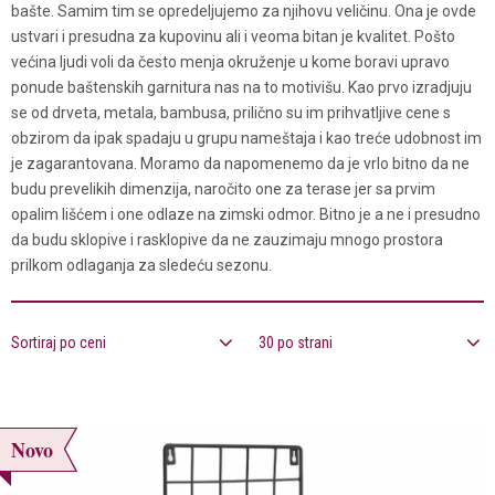
bašte. Samim tim se opredeljujemo za njihovu veličinu. Ona je ovde
ustvari i presudna za kupovinu ali i veoma bitan je kvalitet. Pošto
većina ljudi voli da često menja okruženje u kome boravi upravo
ponude baštenskih garnitura nas na to motivišu. Kao prvo izradjuju
se od drveta, metala, bambusa, prilično su im prihvatljive cene s
obzirom da ipak spadaju u grupu nameštaja i kao treće udobnost im
je zagarantovana. Moramo da napomenemo da je vrlo bitno da ne
budu prevelikih dimenzija, naročito one za terase jer sa prvim
opalim lišćem i one odlaze na zimski odmor. Bitno je a ne i presudno
da budu sklopive i rasklopive da ne zauzimaju mnogo prostora
prilkom odlaganja za sledeću sezonu.
Sortiraj po ceni
30 po strani
Novo