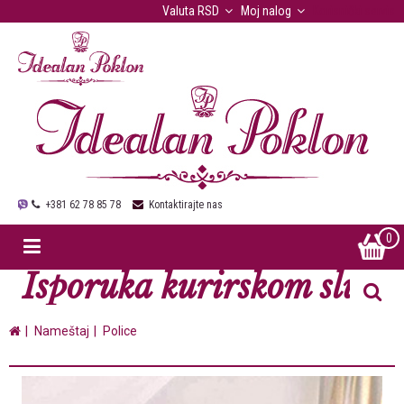
Valuta
RSD
Moj nalog
Korisnički servis
+381 62 78 85 78
Kontaktirajte nas
0
Isporuka kurirskom službo
Nameštaj
Police