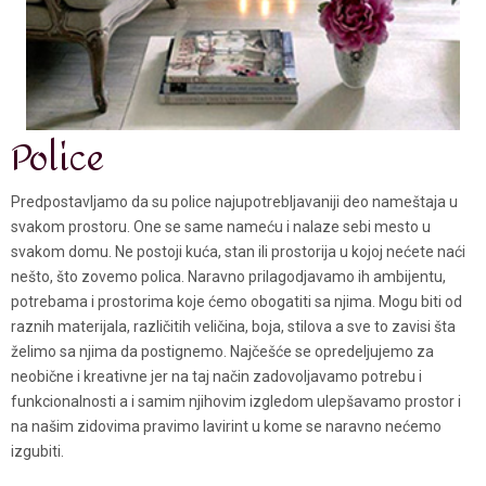
Police
Predpostavljamo da su police najupotrebljavaniji deo nameštaja u
svakom prostoru. One se same nameću i nalaze sebi mesto u
svakom domu. Ne postoji kuća, stan ili prostorija u kojoj nećete naći
nešto, što zovemo polica. Naravno prilagodjavamo ih ambijentu,
potrebama i prostorima koje ćemo obogatiti sa njima. Mogu biti od
raznih materijala, različitih veličina, boja, stilova a sve to zavisi šta
želimo sa njima da postignemo. Najčešće se opredeljujemo za
neobične i kreativne jer na taj način zadovoljavamo potrebu i
funkcionalnosti a i samim njihovim izgledom ulepšavamo prostor i
na našim zidovima pravimo lavirint u kome se naravno nećemo
izgubiti.