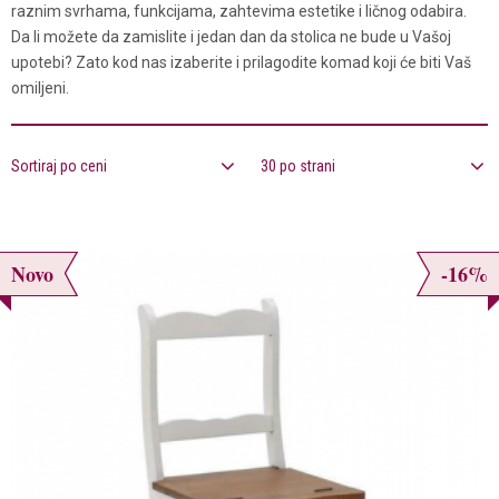
raznim svrhama, funkcijama, zahtevima estetike i ličnog odabira.
Da li možete da zamislite i jedan dan da stolica ne bude u Vašoj
upotebi? Zato kod nas izaberite i prilagodite komad koji će biti Vaš
omiljeni.
Sortiraj po ceni
30 po strani
Novo
-16%