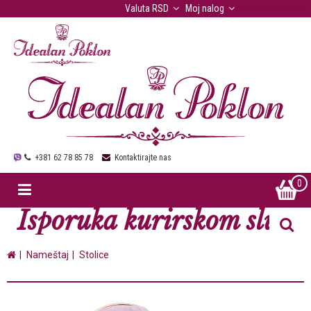
Valuta
RSD
Moj nalog
Korisnički servis
+381 62 78 85 78
Kontaktirajte nas
0
Isporuka kurirskom službo
Nameštaj
Stolice