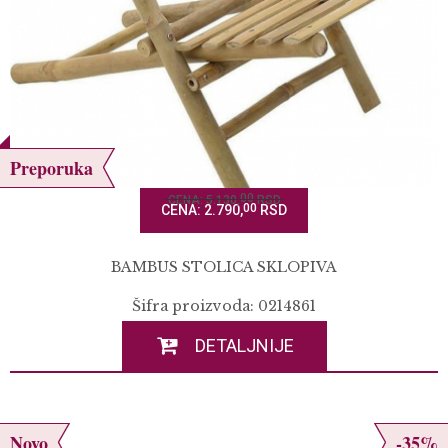
Preporuka
00
CENA: 5.130,
RSD
00
CENA: 2.790,
RSD
BAMBUS STOLICA SKLOPIVA
Šifra proizvoda: 0214861
DETALJNIJE
Novo
-35%