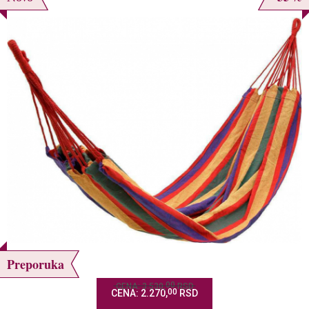
Preporuka
00
CENA: 3.530,
RSD
00
CENA: 2.270,
RSD