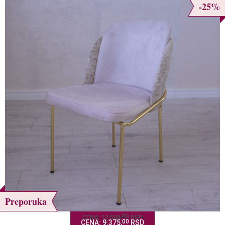
-25%
Preporuka
00
CENA: 12.500,
RSD
00
CENA: 9.375,
RSD