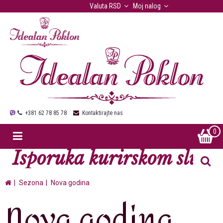
Valuta
RSD
Moj nalog
Korisnički servis
+381 62 78 85 78
Kontaktirajte nas
0
Isporuka kurirskom službo
Sezona
Nova godina
Nova godina