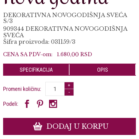
DEKORATIVNA NOVOGODIŠNJA SVEĆA
S/3
909344 DEKORATIVNA NOVOGODIŠNJA
SVEĆA
Šifra proizvoda: 031159/3
CENA SA PDV-om:
1.680,
00
RSD
SPECIFIKACIJA
OPIS
+
Promeni količinu:
-
Podeli:
DODAJ U KORPU