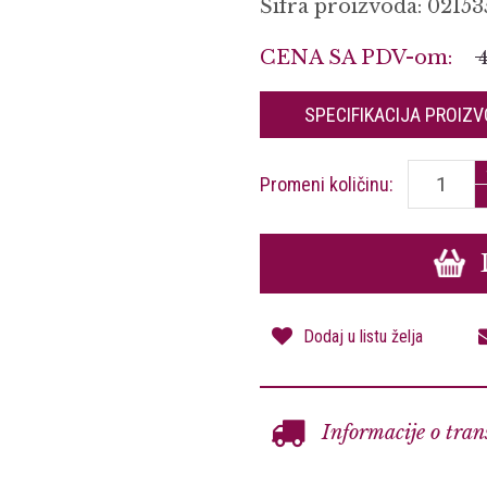
Šifra proizvoda: 02153
CENA SA PDV-om:
4
SPECIFIKACIJA
PROIZV
Promeni količinu:
Dodaj u listu želja
Informacije o tran