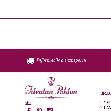
Informacije o transportu
BRZO
SAT
više
NAM