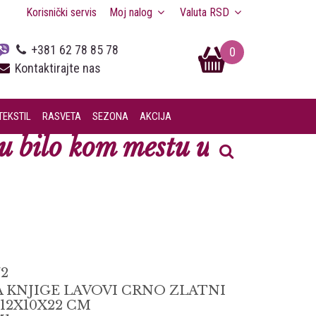
Korisnički servis
Moj nalog
Valuta
RSD
+381 62 78 85 78
0
Kontaktirajte nas
TEKSTIL
RASVETA
SEZONA
AKCIJA
 bilo kom mestu u Srbiji.
/2
ZA KNJIGE LAVOVI CRNO ZLATNI
 12X10X22 CM