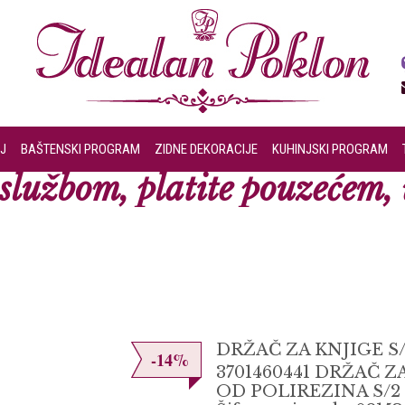
J
BAŠTENSKI PROGRAM
ZIDNE DEKORACIJE
KUHINJSKI PROGRAM
lužbom, platite pouzećem, u
DRŽAČ ZA KNJIGE S
-14%
3701460441 DRŽAČ 
OD POLIREZINA S/2