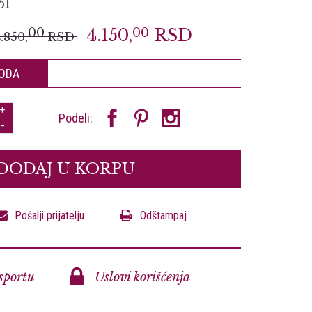
51
00
4.150,
00
RSD
.850,
RSD
ODA
+
Podeli:
-
DODAJ U KORPU
Pošalji prijatelju
Odštampaj
sportu
Uslovi korišćenja