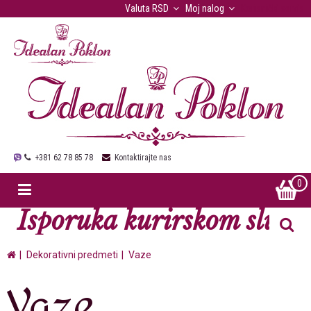
Valuta
RSD
Moj nalog
Korisnički servis
+381 62 78 85 78
Kontaktirajte nas
0
Isporuka kurirskom službo
Dekorativni predmeti
Vaze
Vaze