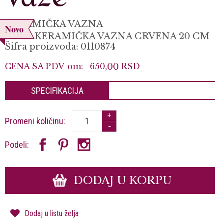
KERAMIČKA VAZNA
Novo
D-310 KERAMIČKA VAZNA CRVENA 20 CM
Šifra proizvoda: 0110874
CENA SA PDV-om:
650,
00
RSD
SPECIFIKACIJA
+
Promeni količinu:
-
Podeli:
DODAJ U KORPU
Dodaj u listu želja