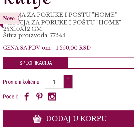
KUTIJA ZA PORUKE I POŠTU "HOME"
Novo
* KUTIJA ZA PORUKE I POŠTU "HOME"
25X10X12 CM
Šifra proizvoda: 77544
CENA SA PDV-om:
1.250,
00
RSD
SPECIFIKACIJA
+
Promeni količinu:
-
Podeli:
DODAJ U KORPU