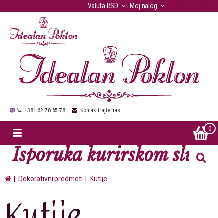
Valuta
RSD
Moj nalog
Korisnički servis
+381 62 78 85 78
Kontaktirajte nas
0
Isporuka kurirskom službo
Dekorativni predmeti
Kutije
Kutije