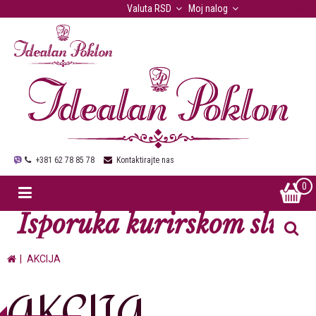
Valuta
RSD
Moj nalog
Korisnički servis
+381 62 78 85 78
Kontaktirajte nas
0
Isporuka kurirskom službo
AKCIJA
AKCIJA