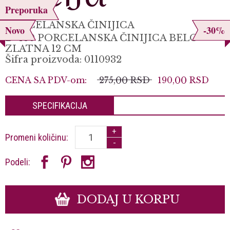
Preporuka
PORCELANSKA ČINIJICA
Novo
-30%
D-480 PORCELANSKA ČINIJICA BELO
ZLATNA 12 CM
Šifra proizvoda: 0110932
CENA SA PDV-om:
275,
00
RSD
190,
00
RSD
SPECIFIKACIJA
+
Promeni količinu:
-
Podeli:
DODAJ U KORPU