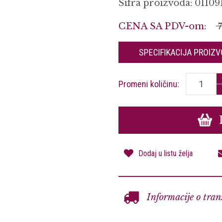
Šifra proizvoda: 01109
CENA SA PDV-om:
SPECIFIKACIJA
PROIZV
Promeni količinu:
Dodaj u listu želja
Informacije o tran