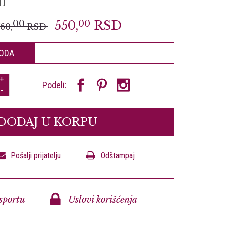
11
00
550,
00
RSD
760,
RSD
ODA
+
Podeli:
-
DODAJ U KORPU
Pošalji prijatelju
Odštampaj
sportu
Uslovi korišćenja