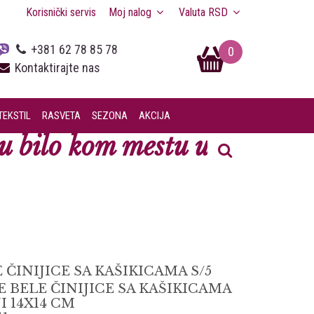
Korisnički servis
Moj nalog
Valuta
RSD
+381 62 78 85 78
0
Kontaktirajte nas
TEKSTIL
RASVETA
SEZONA
AKCIJA
 bilo kom mestu u Srbiji.
ČINIJICE SA KAŠIKICAMA S/5
 BELE ČINIJICE SA KAŠIKICAMA
I 14X14 CM