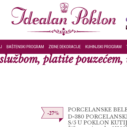
J
BAŠTENSKI PROGRAM
ZIDNE DEKORACIJE
KUHINJSKI PROGRAM
lužbom, platite pouzećem, u
PORCELANSKE BELE 
-27%
D-380 PORCELANSKE
S/5 U POKLON KUTIJ