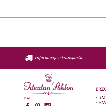
Informacije o transportu
BRZO
SAT
više
NAM