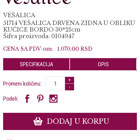
VEŠALICA
51714 VEŠALICA DRVENA ZIDNA U OBLIKU
KUĆICE BORDO 30*21cm
Šifra proizvoda: 0104947
CENA SA PDV-om:
1.070,
00
RSD
SPECIFIKACIJA
OPIS
+
Promeni količinu:
-
Podeli:
DODAJ U KORPU