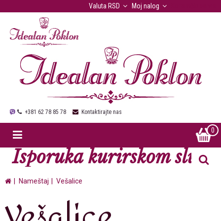
Valuta
RSD
Moj nalog
Korisnički servis
+381 62 78 85 78
Kontaktirajte nas
0
Isporuka kurirskom službo
Nameštaj
Vešalice
Vešalice