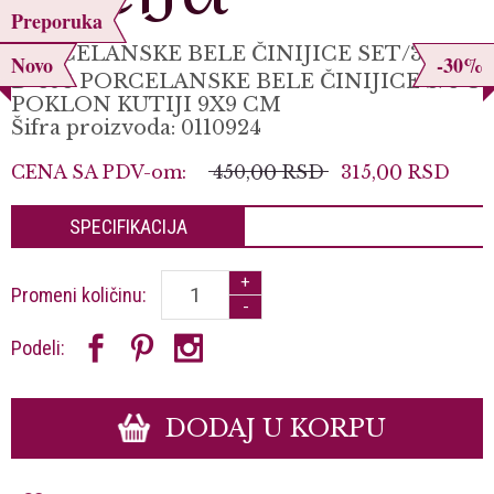
Preporuka
PORCELANSKE BELE ČINIJICE SET/3 KOM
Novo
-30%
D-398 PORCELANSKE BELE ČINIJICE S/3 U
POKLON KUTIJI 9X9 CM
Šifra proizvoda: 0110924
CENA SA PDV-om:
450,
00
RSD
315,
00
RSD
SPECIFIKACIJA
+
Promeni količinu:
-
Podeli:
DODAJ U KORPU