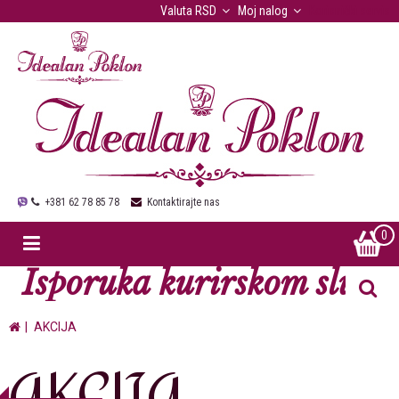
Valuta
RSD
Moj nalog
Korisnički servis
+381 62 78 85 78
Kontaktirajte nas
0
Isporuka kurirskom službo
AKCIJA
AKCIJA